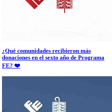
¿Qué comunidades recibieron más
donaciones en el sexto año de Programa
FE? ❤️