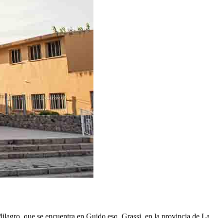
lagro, que se encuentra en Guido esq. Grassi, en la provincia de La